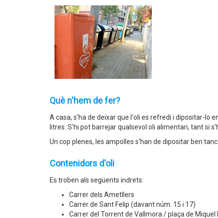
Què n'hem de fer?
A casa, s'ha de deixar que l'oli es refredi i dipositar-l
litres. S’hi pot barrejar qualsevol oli alimentari, tant s
Un cop plenes, les ampolles s'han de dipositar ben tancade
Contenidors d'oli
Es troben als següents indrets:
Carrer dels Ametllers
Carrer de Sant Felip (davant núm. 15 i 17)
Carrer del Torrent de Vallmora / plaça de Miquel M