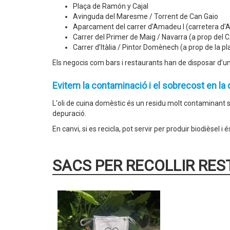
Plaça de Ramón y Cajal
Avinguda del Maresme / Torrent de Can Gaio
Aparcament del carrer d’Amadeu I (carretera d’Al
Carrer del Primer de Maig / Navarra (a prop del
Carrer d’Itàlia / Pintor Domènech (a prop de la pl
Els negocis com bars i restaurants han de disposar d’un 
Evitem la contaminació i el sobrecost en la 
L'oli de cuina domèstic és un residu molt contaminant si
depuració.
En canvi, si es recicla, pot servir per produir biodièsel i
SACS PER RECOLLIR RES