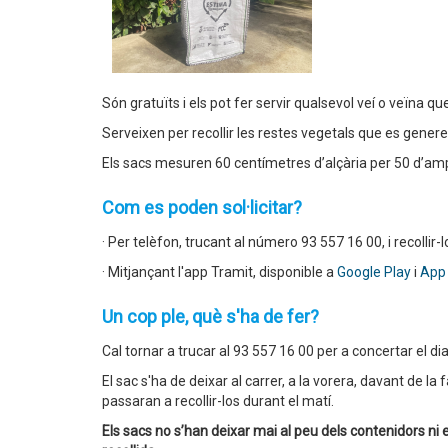
Són gratuïts i els pot fer servir qualsevol veí o veïna qu
Serveixen per recollir les restes vegetals que es generen 
Els sacs mesuren 60 centímetres d’alçària per 50 d’ampla
Com es poden sol·licitar?
· Per telèfon, trucant al número 93 557 16 00, i recollir-l
· Mitjançant l'app Tramit, disponible a
Google Play
i
App
Un cop ple, què s'ha de fer?
Cal tornar a trucar al 93 557 16 00 per a concertar el dia
El sac s'ha de deixar al carrer, a la vorera, davant de la f
passaran a recollir-los durant el matí.
Els sacs no s’han deixar mai al peu dels contenidors ni e