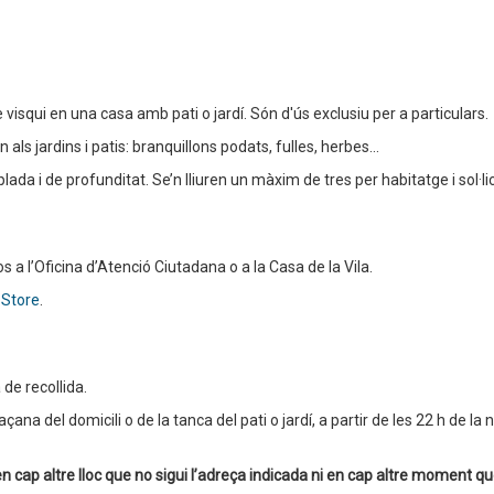
e visqui en una casa amb pati o jardí. Són d'ús exclusiu per a particulars.
als jardins i patis: branquillons podats, fulles, herbes...
da i de profunditat. Se’n lliuren un màxim de tres per habitatge i sol·lic
os a l’Oficina d’Atenció Ciutadana o a la Casa de la Vila.
 Store
.
 de recollida.
açana del domicili o de la tanca del pati o jardí, a partir de les 22 h de la
n cap altre lloc que no sigui l’adreça indicada ni en cap altre moment que 