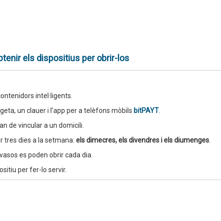
enir els dispositius per obrir-los
ntenidors intel·ligents.
ta, un clauer i l’app per a telèfons mòbils
bitPAYT
.
an de vincular a un domicili.
r tres dies a la setmana:
els dimecres, els divendres i els diumenges
.
envasos es poden obrir cada dia.
itiu per fer-lo servir.