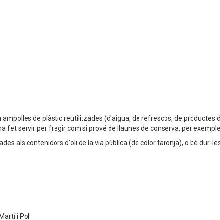
o en ampolles de plàstic reutilitzades (d'aigua, de refrescos, de producte
i s’ha fet servir per fregir com si prové de llaunes de conserva, per exemple
s als contenidors d'oli de la via pública (de color taronja), o bé dur-les a 
artí i Pol