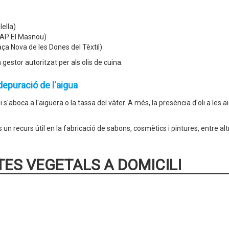
ella)
 CAP El Masnou)
aça Nova de les Dones del Tèxtil)
gestor autoritzat per als olis de cuina.
depuració de l'aigua
 s'aboca a l'aigüera o la tassa del vàter. A més, la presència d'oli a le
 és un recurs útil en la fabricació de sabons, cosmètics i pintures, entre a
TES VEGETALS A DOMICILI