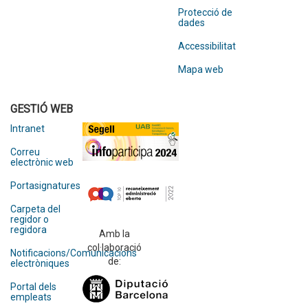
Protecció de
dades
Accessibilitat
Mapa web
GESTIÓ WEB
Intranet
Correu
electrònic web
Portasignatures
Carpeta del
regidor o
regidora
Amb la
col·laboració
Notificacions/Comunicacions
de:
electròniques
Portal dels
empleats