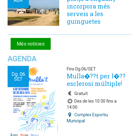
ABR
incorpora més
serveis a les
guinguetes
Més notícies
AGENDA
Fins Dg.06/SET
Dg.
06
Mulla�??t per l�??
SET
esclerosi múltiple!
Gratuït
Des de les 10:30 fins a
14:00
Complex Esportiu
Municipal