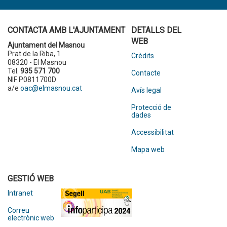
CONTACTA AMB L'AJUNTAMENT
DETALLS DEL
WEB
Ajuntament del Masnou
Prat de la Riba, 1
Crèdits
08320 - El Masnou
Tel.
935 571 700
Contacte
NIF P0811700D
a/e
oac@elmasnou.cat
Avís legal
Protecció de
dades
Accessibilitat
Mapa web
GESTIÓ WEB
Intranet
Correu
electrònic web