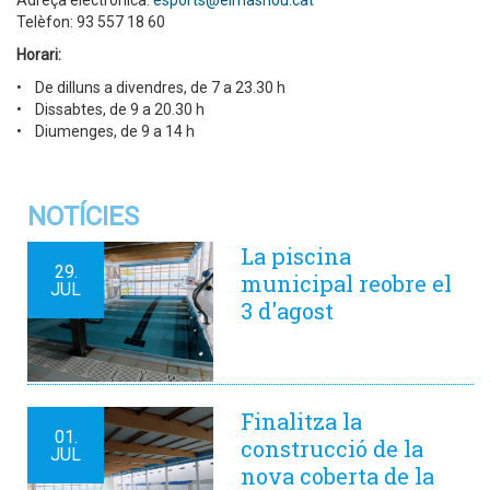
Adreça electrònica:
esports@elmasnou.cat
Telèfon: 93 557 18 60
Horari:
• De dilluns a divendres, de 7 a 23.30 h
• Dissabtes, de 9 a 20.30 h
• Diumenges, de 9 a 14 h
NOTÍCIES
La piscina
29.
municipal reobre el
JUL
3 d'agost
Finalitza la
01.
construcció de la
JUL
nova coberta de la