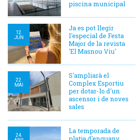
piscina municipal
Ja es pot llegir
12.
l'especial de Festa
JUN
Major de la revista
'El Masnou Viu'
S'ampliarà el
22.
Complex Esportiu
MAI
per dotar-lo d'un
ascensor i de noves
sales
La temporada de
24.
platja d'enguany