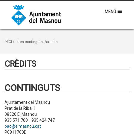
MENÚ
INICI
/altres-continguts
/credits
CRÈDITS
CONTINGUTS
Ajuntament del Masnou
Prat de la Riba, 1
08320 El Masnou
935 571 700 · 935 424 747
oac@elmasnou.cat
P0811700D