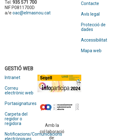
Tel.
935 571 700
Contacte
NIF P0811700D
a/e
oac@elmasnou.cat
Avís legal
Protecció de
dades
Accessibilitat
Mapa web
GESTIÓ WEB
Intranet
Correu
electrònic web
Portasignatures
Carpeta del
regidor o
regidora
Amb la
col·laboració
Notificacions/Comunicacions
de:
electròniques