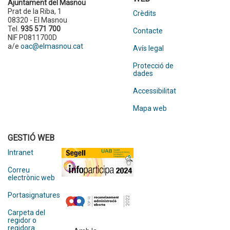
Ajuntament del Masnou
Prat de la Riba, 1
Crèdits
08320 - El Masnou
Tel.
935 571 700
Contacte
NIF P0811700D
a/e
oac@elmasnou.cat
Avís legal
Protecció de
dades
Accessibilitat
Mapa web
GESTIÓ WEB
Intranet
Correu
electrònic web
Portasignatures
Carpeta del
regidor o
regidora