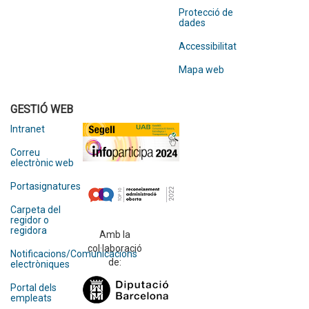
Protecció de
dades
Accessibilitat
Mapa web
GESTIÓ WEB
Intranet
Correu
electrònic web
Portasignatures
Carpeta del
regidor o
regidora
Amb la
col·laboració
Notificacions/Comunicacions
de:
electròniques
Portal dels
empleats