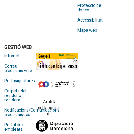
Protecció de
dades
Accessibilitat
Mapa web
GESTIÓ WEB
Intranet
Correu
electrònic web
Portasignatures
Carpeta del
regidor o
regidora
Amb la
col·laboració
Notificacions/Comunicacions
de:
electròniques
Portal dels
empleats