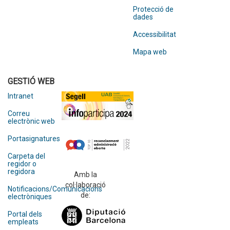
Protecció de
dades
Accessibilitat
Mapa web
GESTIÓ WEB
Intranet
Correu
electrònic web
Portasignatures
Carpeta del
regidor o
regidora
Amb la
col·laboració
Notificacions/Comunicacions
de:
electròniques
Portal dels
empleats