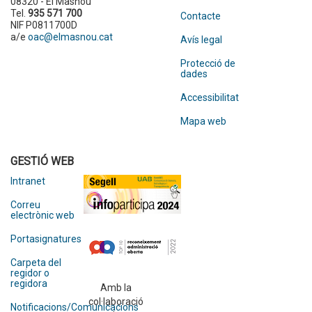
08320 - El Masnou
Tel.
935 571 700
Contacte
NIF P0811700D
a/e
oac@elmasnou.cat
Avís legal
Protecció de
dades
Accessibilitat
Mapa web
GESTIÓ WEB
Intranet
Correu
electrònic web
Portasignatures
Carpeta del
regidor o
regidora
Amb la
col·laboració
Notificacions/Comunicacions