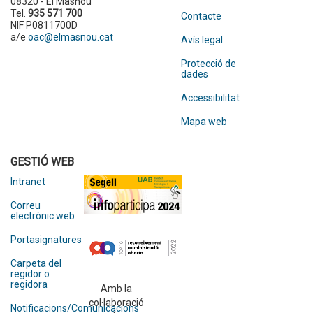
08320 - El Masnou
Tel.
935 571 700
Contacte
NIF P0811700D
a/e
oac@elmasnou.cat
Avís legal
Protecció de
dades
Accessibilitat
Mapa web
GESTIÓ WEB
Intranet
Correu
electrònic web
Portasignatures
Carpeta del
regidor o
regidora
Amb la
col·laboració
Notificacions/Comunicacions