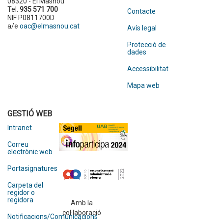
08320 - El Masnou
Tel.
935 571 700
Contacte
NIF P0811700D
a/e
oac@elmasnou.cat
Avís legal
Protecció de
dades
Accessibilitat
Mapa web
GESTIÓ WEB
Intranet
Correu
electrònic web
Portasignatures
Carpeta del
regidor o
regidora
Amb la
col·laboració
Notificacions/Comunicacions