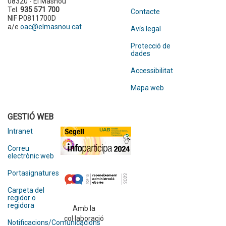
08320 - El Masnou
Tel.
935 571 700
Contacte
NIF P0811700D
a/e
oac@elmasnou.cat
Avís legal
Protecció de
dades
Accessibilitat
Mapa web
GESTIÓ WEB
Intranet
Correu
electrònic web
Portasignatures
Carpeta del
regidor o
regidora
Amb la
col·laboració
Notificacions/Comunicacions