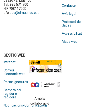
08320 - El Masnou
Tel.
935 571 700
Contacte
NIF P0811700D
a/e
oac@elmasnou.cat
Avís legal
Protecció de
dades
Accessibilitat
Mapa web
GESTIÓ WEB
Intranet
Correu
electrònic web
Portasignatures
Carpeta del
regidor o
regidora
Amb la
col·laboració
Notificacions/Comunicacions