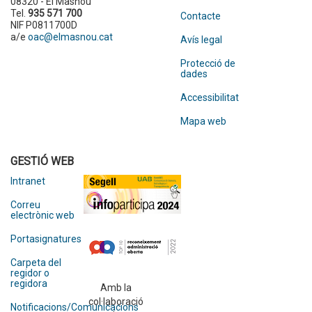
08320 - El Masnou
Tel.
935 571 700
Contacte
NIF P0811700D
a/e
oac@elmasnou.cat
Avís legal
Protecció de
dades
Accessibilitat
Mapa web
GESTIÓ WEB
Intranet
Correu
electrònic web
Portasignatures
Carpeta del
regidor o
regidora
Amb la
col·laboració
Notificacions/Comunicacions