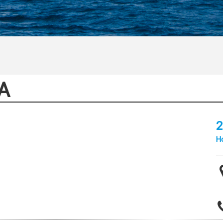
A
2
Ho