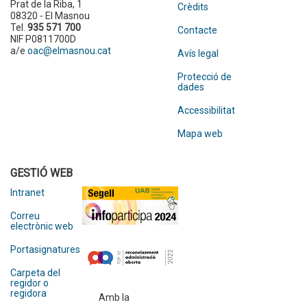
Prat de la Riba, 1
Crèdits
08320 - El Masnou
Tel.
935 571 700
Contacte
NIF P0811700D
a/e
oac@elmasnou.cat
Avís legal
Protecció de
dades
Accessibilitat
Mapa web
GESTIÓ WEB
Intranet
Correu
electrònic web
Portasignatures
Carpeta del
regidor o
regidora
Amb la