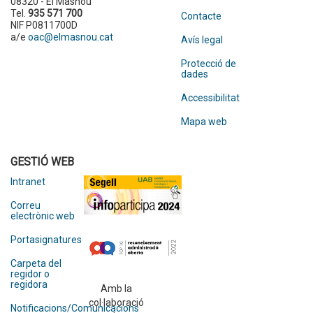
08320 - El Masnou
Tel.
935 571 700
Contacte
NIF P0811700D
a/e
oac@elmasnou.cat
Avís legal
Protecció de
dades
Accessibilitat
Mapa web
GESTIÓ WEB
Intranet
Correu
electrònic web
Portasignatures
Carpeta del
regidor o
regidora
Amb la
col·laboració
Notificacions/Comunicacions