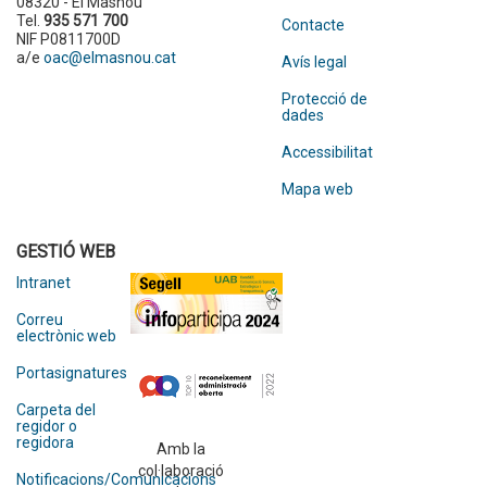
08320 - El Masnou
Tel.
935 571 700
Contacte
NIF P0811700D
a/e
oac@elmasnou.cat
Avís legal
Protecció de
dades
Accessibilitat
Mapa web
GESTIÓ WEB
Intranet
Correu
electrònic web
Portasignatures
Carpeta del
regidor o
regidora
Amb la
col·laboració
Notificacions/Comunicacions