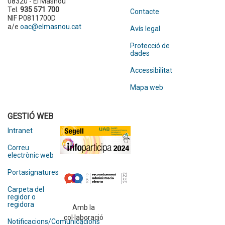
08320 - El Masnou
Tel.
935 571 700
Contacte
NIF P0811700D
a/e
oac@elmasnou.cat
Avís legal
Protecció de
dades
Accessibilitat
Mapa web
GESTIÓ WEB
Intranet
Correu
electrònic web
Portasignatures
Carpeta del
regidor o
regidora
Amb la
col·laboració
Notificacions/Comunicacions