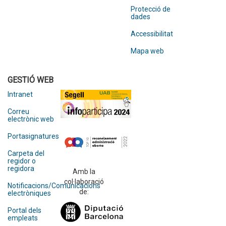
Protecció de
dades
Accessibilitat
Mapa web
GESTIÓ WEB
Intranet
Correu
electrònic web
Portasignatures
Carpeta del
regidor o
regidora
Amb la
col·laboració
Notificacions/Comunicacions
de:
electròniques
Portal dels
empleats