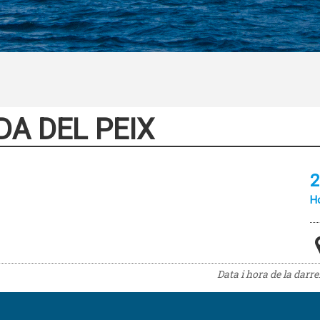
A DEL PEIX
2
Ho
Data i hora de la darr