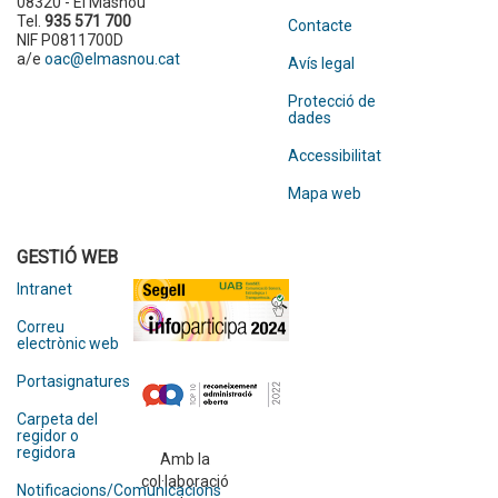
08320 - El Masnou
Tel.
935 571 700
Contacte
NIF P0811700D
a/e
oac@elmasnou.cat
Avís legal
Protecció de
dades
Accessibilitat
Mapa web
GESTIÓ WEB
Intranet
Correu
electrònic web
Portasignatures
Carpeta del
regidor o
regidora
Amb la
col·laboració
Notificacions/Comunicacions