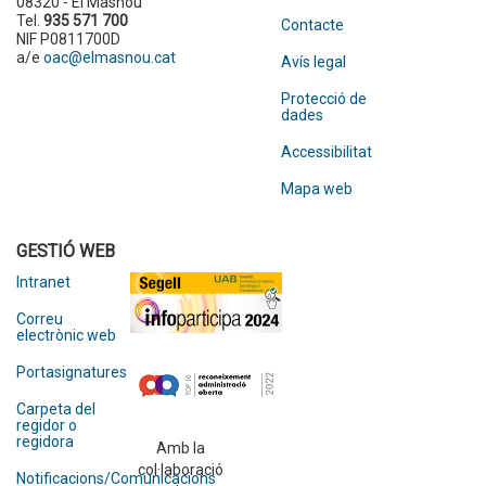
08320 - El Masnou
Tel.
935 571 700
Contacte
NIF P0811700D
a/e
oac@elmasnou.cat
Avís legal
Protecció de
dades
Accessibilitat
Mapa web
GESTIÓ WEB
Intranet
Correu
electrònic web
Portasignatures
Carpeta del
regidor o
regidora
Amb la
col·laboració
Notificacions/Comunicacions