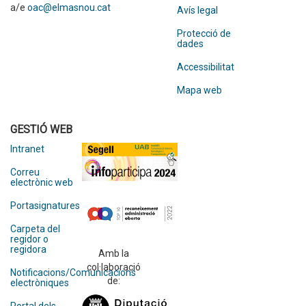
a/e
oac@elmasnou.cat
Avís legal
Protecció de
dades
Accessibilitat
Mapa web
GESTIÓ WEB
Intranet
Correu
electrònic web
Portasignatures
Carpeta del
regidor o
regidora
Amb la
col·laboració
Notificacions/Comunicacions
de:
electròniques