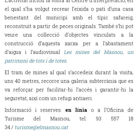
L'activitat inclou la visita al Centre d'Interpretació, en
el qual s'ha volgut recrear l’eixida o pati d’una casa
benestant del municipi amb el típic safareig,
reconstruït a partir de peces originals. També s’hi pot
veure una col·lecció d’objectes vinculats a la
construcció d’aquesta xarxa per a l’abastament
d’aigua i l’audiovisual
Les mines del Masnou, un
patrimoni de tots i de totes
.
El tram de mines al qual s’accedeix durant la visita,
uns 40 metres, recorre una galeria subterrània que es
va reforçar per facilitar-hi l’accés i garantir-hi la
seguretat, així com un refugi antiaeri.
Informació i reserves:
en línia
o a l'Oficina de
Turisme del Masnou, tel. 93 557 18
34 /
turisme@elmasnou.cat