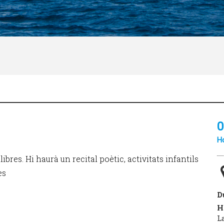
0
Ho
ibres. Hi haurà un recital poètic, activitats infantils
es
D
H
L