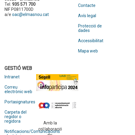
Tel.
935 571 700
Contacte
NIF P0811700D
a/e
oac@elmasnou.cat
Avís legal
Protecció de
dades
Accessibilitat
Mapa web
GESTIÓ WEB
Intranet
Correu
electrònic web
Portasignatures
Carpeta del
regidor o
regidora
Amb la
col·laboració
Notificacions/Comunicacions