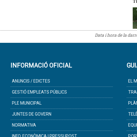
T
Data i hora de la dar
INFORMACIÓ OFICIAL
GUI
ANUNCIS / EDICTES
EL M
GESTIÓ EMPLEATS PÚBLICS
TRA
PLE MUNICIPAL
PLÀ
JUNTES DE GOVERN
TEL
NORMATIVA
EQU
INFO. ECONÒMICA I PRESSUPOST
POR