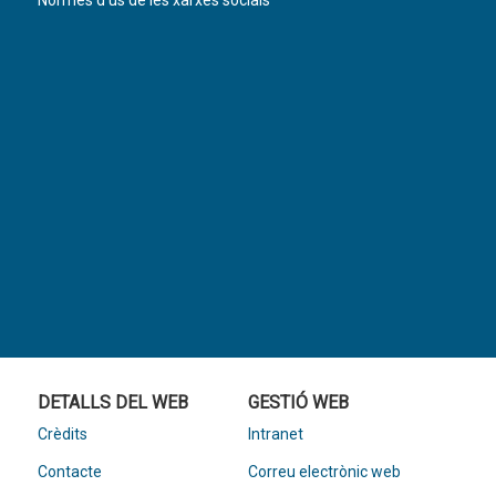
Normes d’ús de les xarxes socials
DETALLS DEL WEB
GESTIÓ WEB
Crèdits
Intranet
Contacte
Correu electrònic web