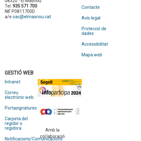
08320 - El Masnou
Tel.
935 571 700
Contacte
NIF P0811700D
a/e
oac@elmasnou.cat
Avís legal
Protecció de
dades
Accessibilitat
Mapa web
GESTIÓ WEB
Intranet
Correu
electrònic web
Portasignatures
Carpeta del
regidor o
regidora
Amb la
col·laboració
Notificacions/Comunicacions