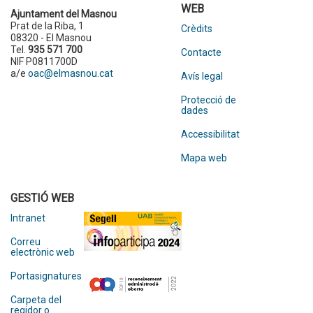
WEB
Ajuntament del Masnou
Prat de la Riba, 1
Crèdits
08320 - El Masnou
Tel.
935 571 700
Contacte
NIF P0811700D
a/e
oac@elmasnou.cat
Avís legal
Protecció de
dades
Accessibilitat
Mapa web
GESTIÓ WEB
Intranet
Correu
electrònic web
Portasignatures
Carpeta del
regidor o