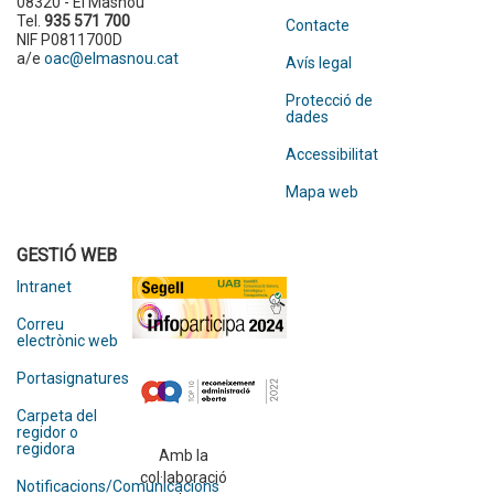
08320 - El Masnou
Tel.
935 571 700
Contacte
NIF P0811700D
a/e
oac@elmasnou.cat
Avís legal
Protecció de
dades
Accessibilitat
Mapa web
GESTIÓ WEB
Intranet
Correu
electrònic web
Portasignatures
Carpeta del
regidor o
regidora
Amb la
col·laboració
Notificacions/Comunicacions