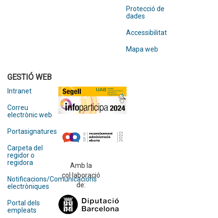
Protecció de
dades
Accessibilitat
Mapa web
GESTIÓ WEB
Intranet
Correu
electrònic web
Portasignatures
Carpeta del
regidor o
regidora
Amb la
col·laboració
Notificacions/Comunicacions
de:
electròniques
Portal dels
empleats