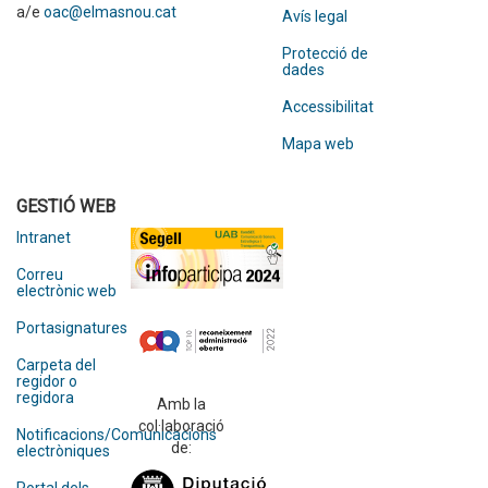
a/e
oac@elmasnou.cat
Avís legal
Protecció de
dades
Accessibilitat
Mapa web
GESTIÓ WEB
Intranet
Correu
electrònic web
Portasignatures
Carpeta del
regidor o
regidora
Amb la
col·laboració
Notificacions/Comunicacions
de:
electròniques