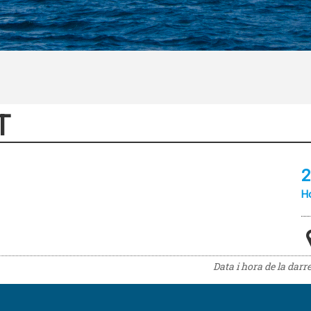
T
2
Ho
Data i hora de la darr