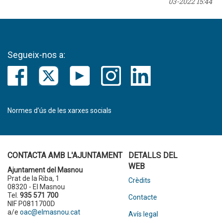
03-2022 15:44
Segueix-nos a:
Normes d’ús de les xarxes socials
CONTACTA AMB L'AJUNTAMENT
DETALLS DEL
WEB
Ajuntament del Masnou
Prat de la Riba, 1
Crèdits
08320 - El Masnou
Tel.
935 571 700
Contacte
NIF P0811700D
a/e
oac@elmasnou.cat
Avís legal