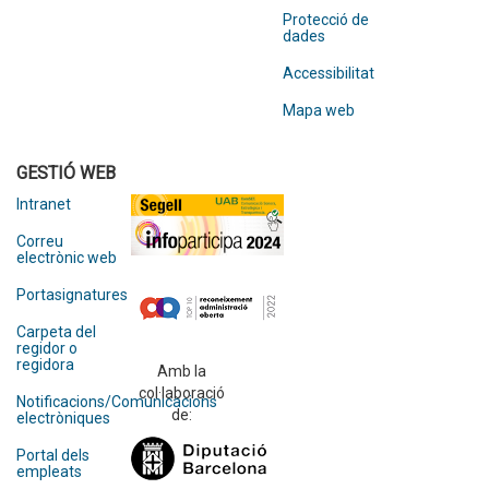
Protecció de
dades
Accessibilitat
Mapa web
GESTIÓ WEB
Intranet
Correu
electrònic web
Portasignatures
Carpeta del
regidor o
regidora
Amb la
col·laboració
Notificacions/Comunicacions
de:
electròniques
Portal dels
empleats