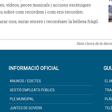
fies, vídeos, peces musicals i accions escèniques
ctiu sobre com recordem i com ens recorden.
turar-nos, mirar enrere i reconèixer la bellesa fràgil
Data i hora de la darr
INFORMACIÓ OFICIAL
GUI
ANUNCIS / EDICTES
EL M
GESTIÓ EMPLEATS PÚBLICS
TRA
PLE MUNICIPAL
PLÀ
JUNTES DE GOVERN
TEL