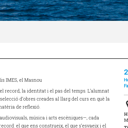
2
udis IMES, el Masnou
Ho
Fi
l record, la identitat i el pas del temps. L’alumnat
 selecció d’obres creades al llarg del curs en què la
atèria de reflexió.
H
 audiovisuals, música i arts escèniques—, cada
M
cord: el que ens construeix, el que s’esvaeix i el
T