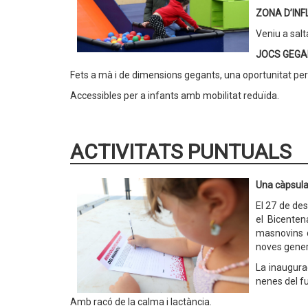
ZONA D’IN
Veniu a salt
JOCS GEGA
Fets a mà i de dimensions gegants, una oportunitat per j
Accessibles per a infants amb mobilitat reduïda.
ACTIVITATS PUNTUALS
Una càpsula
El 27 de des
el Bicenten
masnovins de
noves gener
La inaugurac
nenes del fu
Amb racó de la calma i lactància.