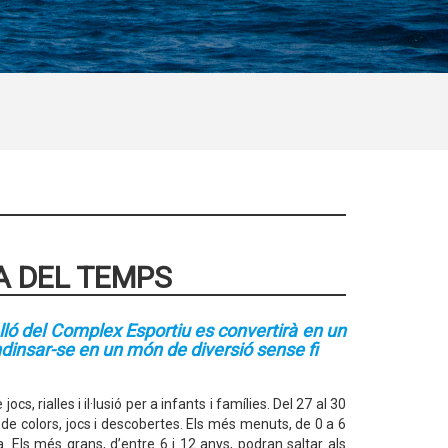
A DEL TEMPS
elló del Complex Esportiu es convertirà en un
ndinsar-se en un món de diversió sense fi
 rialles i il·lusió per a infants i famílies. Del 27 al 30
 de colors, jocs i descobertes. Els més menuts, de 0 a 6
. Els més grans, d’entre 6 i 12 anys, podran saltar als