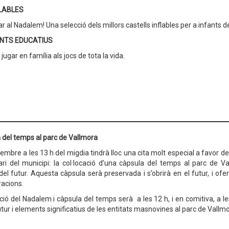
FLABLES
ar al Nadalem! Una selecció dels millors castells inflables per a infants 
NTS EDUCATIUS
ugar en família als jocs de tota la vida.
 del temps al parc de Vallmora
embre a les 13 h del migdia tindrà lloc una cita molt especial a favor d
ari del municipi: la col·locació d’una càpsula del temps al parc de V
l futur. Aquesta càpsula serà preservada i s’obrirà en el futur, i oferi
acions.
ió del Nadalem i càpsula del temps serà a les 12 h, i en comitiva, a le
tur i elements significatius de les entitats masnovines al parc de Vallm