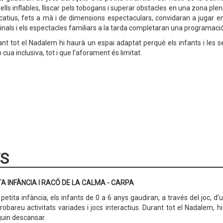
ells inflables, lliscar pels tobogans i superar obstacles en una zona plen
atius, fets a mà i de dimensions espectaculars, convidaran a jugar en f
nals i els espectacles familiars a la tarda completaran una programaci
nt tot el Nadalem hi haurà un espai adaptat perquè els infants i les s
cua inclusiva, tot i que l’aforament és limitat.
TS
TA INFÀNCIA I RACÓ DE LA CALMA - CARPA
 petita infància, els infants de 0 a 6 anys gaudiran, a través del joc,
trobareu activitats variades i jocs interactius. Durant tot el Nadalem, 
guin descansar.