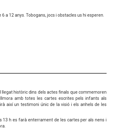
de 6 a 12 anys. Tobogans, jocs i obstacles us hi esperen.
el llegat històric dins dels actes finals que commemoren
allmora amb totes les cartes escrites pels infants als
rà així un testimoni únic de la visió i els anhels de les
s 13 h es farà enterrament de les cartes per als nens i
ora.