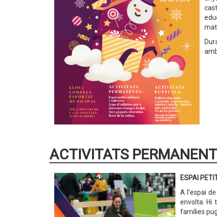
cast
educ
mati
Dura
amb 
ACTIVITATS PERMANEN
ESPAI PETI
A l’espai de
envolta. Hi 
famílies pu