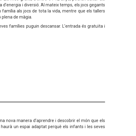
a d’energia i diversió. Al mateix temps, els jocs gegants
amília als jocs de tota la vida, mentre que els tallers
ó plena de màgia.
eves famílies puguin descansar. L’entrada és gratuïta i
 d’una nova manera d’aprendre i descobrir el món que els
hi haurà un espai adaptat perquè els infants i les seves