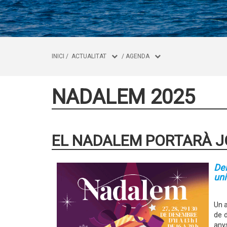
INICI
/
ACTUALITAT
/
AGENDA
NADALEM 2025
EL NADALEM PORTARÀ JO
Del
uni
Un a
de d
anys