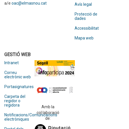
a/e
oac@elmasnou.cat
Avís legal
Protecció de
dades
Accessibilitat
Mapa web
GESTIÓ WEB
Intranet
Correu
electrònic web
Portasignatures
Carpeta del
regidor o
regidora
Amb la
col·laboració
Notificacions/Comunicacions
de:
electròniques