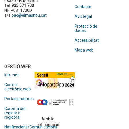
08320 - El Masnou
Tel.
935 571 700
Contacte
NIF P0811700D
a/e
oac@elmasnou.cat
Avís legal
Protecció de
dades
Accessibilitat
Mapa web
GESTIÓ WEB
Intranet
Correu
electrònic web
Portasignatures
Carpeta del
regidor o
regidora
Amb la
col·laboració
Notificacions/Comunicacions