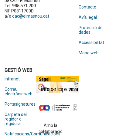
08320 - El Masnou
Tel.
935 571 700
Contacte
NIF P0811700D
a/e
oac@elmasnou.cat
Avís legal
Protecció de
dades
Accessibilitat
Mapa web
GESTIÓ WEB
Intranet
Correu
electrònic web
Portasignatures
Carpeta del
regidor o
regidora
Amb la
col·laboració
Notificacions/Comunicacions