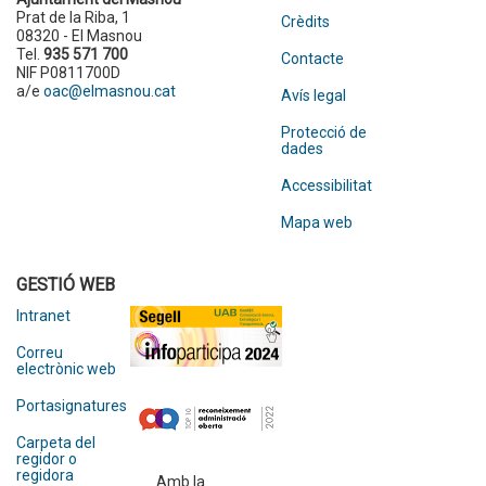
Prat de la Riba, 1
Crèdits
08320 - El Masnou
Tel.
935 571 700
Contacte
NIF P0811700D
a/e
oac@elmasnou.cat
Avís legal
Protecció de
dades
Accessibilitat
Mapa web
GESTIÓ WEB
Intranet
Correu
electrònic web
Portasignatures
Carpeta del
regidor o
regidora
Amb la