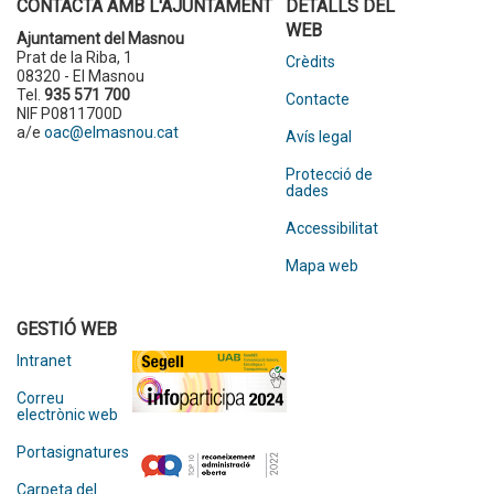
CONTACTA AMB L'AJUNTAMENT
DETALLS DEL
WEB
Ajuntament del Masnou
Prat de la Riba, 1
Crèdits
08320 - El Masnou
Tel.
935 571 700
Contacte
NIF P0811700D
a/e
oac@elmasnou.cat
Avís legal
Protecció de
dades
Accessibilitat
Mapa web
GESTIÓ WEB
Intranet
Correu
electrònic web
Portasignatures
Carpeta del