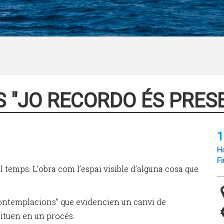
S "JO RECORDO ÉS PRES
1
Ho
Fi
l temps. L’obra com l’espai visible d’alguna cosa que
 contemplacions” que evidencien un canvi de
situen en un procés.