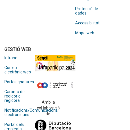
Protecció de
dades
Accessibilitat
Mapa web
GESTIÓ WEB
Intranet
Correu
electrònic web
Portasignatures
Carpeta del
regidor o
regidora
Amb la
col·laboració
Notificacions/Comunicacions
de:
electròniques
Portal dels
empleats