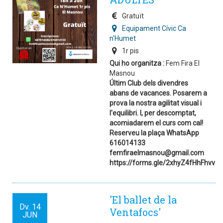
Gratuït
Equipament Cívic Ca
n'Humet
1r pis
Qui ho organitza :
Fem Fira El
Masnou
Últim Club dels divendres
abans de vacances. Posarem a
prova la nostra agilitat visual i
l'equilibri. I, per descomptat,
acomiadarem el curs com cal!
Reserveu la plaça WhatsApp
616014133
femfiraelmasnou@gmail.com
https://forms.gle/2xhyZ4fHhFhvvZ
'El ballet de la
Dv.
14
Ventafocs'
JUN