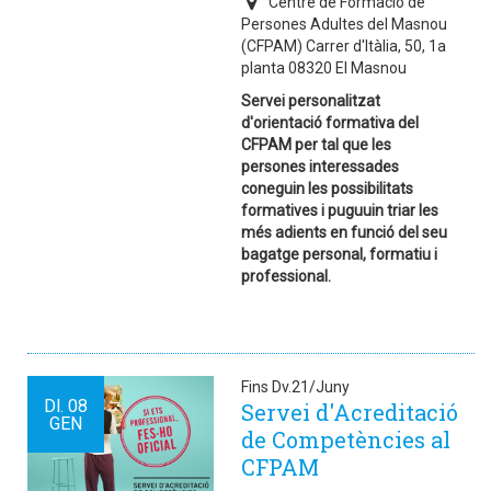
Centre de Formació de
Persones Adultes del Masnou
(CFPAM) Carrer d'Itàlia, 50, 1a
planta 08320 El Masnou
Servei personalitzat
d'orientació formativa del
CFPAM per tal que les
persones interessades
coneguin les possibilitats
formatives i puguuin triar les
més adients en funció del seu
bagatge personal, formatiu i
professional.
Fins Dv.21/Juny
Dl.
08
Servei d'Acreditació
GEN
de Competències al
CFPAM