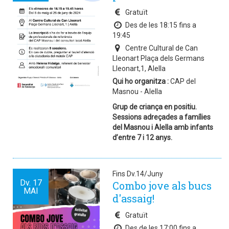
Gratuït
Des de les 18:15 fins a
19:45
Centre Cultural de Can
Lleonart Plaça dels Germans
Lleonart,1, Alella
Qui ho organitza :
CAP del
Masnou - Alella
Grup de criança en positiu.
Sessions adreçades a famílies
del Masnou i Alella amb infants
d’entre 7 i 12 anys.
Fins Dv.14/Juny
Dv.
17
Combo jove als bucs
MAI
d'assaig!
Gratuït
Des de les 17:00 fins a