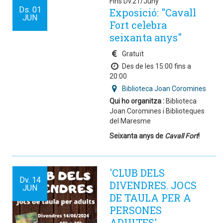
Fins Dv.21/Juny
Ds.
01
Exposició: "Cavall
JUN
Fort celebra
seixanta anys"
Gratuït
Des de les 15:00 fins a
20:00
Biblioteca Joan Coromines
Qui ho organitza :
Biblioteca
Joan Coromines i Biblioteques
del Maresme
Seixanta anys de
Cavall Fort
!
'CLUB DELS
Dv.
14
DIVENDRES. JOCS
JUN
DE TAULA PER A
PERSONES
ADULTES'