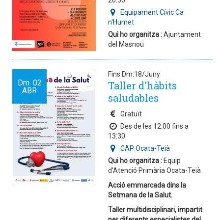
20:30
Equipament Cívic Ca
n'Humet
Qui ho organitza :
Ajuntament
del Masnou
Fins Dm.18/Juny
Dm.
02
Taller d'hàbits
ABR
saludables
Gratuït
Des de les 12:00 fins a
13:30
CAP Ocata-Teià
Qui ho organitza :
Equip
d'Atenció Primària Ocata-Teià
Acció emmarcada dins la
Setmana de la Salut.
Taller multidisciplinari, impartit
per diferents especialistes del