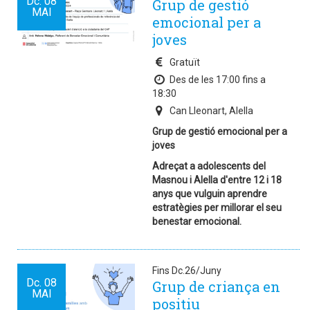
Dc.
08
Grup de gestió
MAI
emocional per a
joves
Gratuït
Des de les 17:00 fins a
18:30
Can Lleonart, Alella
Grup de gestió emocional per a
joves
Adreçat a adolescents del
Masnou i Alella d'entre 12 i 18
anys que vulguin aprendre
estratègies per millorar el seu
benestar emocional.
Fins Dc.26/Juny
Dc.
08
Grup de criança en
MAI
positiu