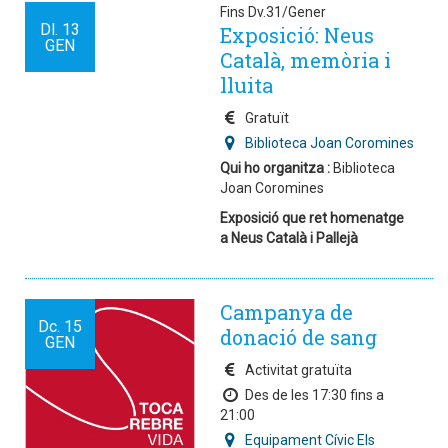
Fins Dv.31/Gener
Dl.
13
Exposició: Neus
GEN
Català, memòria i
lluita
Gratuït
Biblioteca Joan Coromines
Qui ho organitza :
Biblioteca
Joan Coromines
Exposició que ret homenatge
a Neus Català i Pallejà
Campanya de
Dc.
15
donació de sang
GEN
Activitat gratuïta
Des de les 17:30 fins a
21:00
Equipament Cívic Els