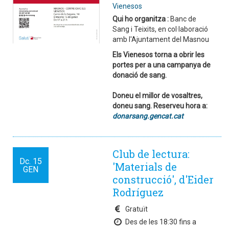
Vienesos
Qui ho organitza :
Banc de
Sang i Teixits, en col·laboració
amb l'Ajuntament del Masnou
Els Vienesos
torna a obrir les
portes per a una campanya de
donació de sang.
Doneu el millor de vosaltres,
doneu sang. Reserveu hora a:
donarsang.gencat.cat
Club de lectura:
Dc.
15
'Materials de
GEN
construcció', d'Eider
Rodríguez
Gratuït
Des de les 18:30 fins a