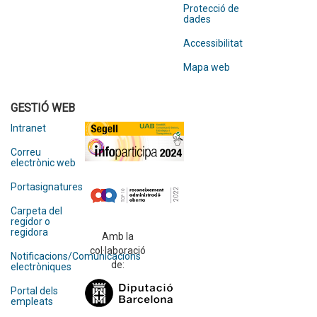
Protecció de
dades
Accessibilitat
Mapa web
GESTIÓ WEB
Intranet
Correu
electrònic web
Portasignatures
Carpeta del
regidor o
regidora
Amb la
col·laboració
Notificacions/Comunicacions
de:
electròniques
Portal dels
empleats