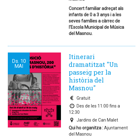
Concert familiar adreçat als
infants de 0 a 3 anys i a les
seves famílies a càrrec de
l'Escola Municipal de Música
del Masnou.
Itinerari
Ds.
10
dramatitzat "Un
MAI
passeig per la
història del
Masnou"
Gratuït
Des de les 11:00 fins a
12:30
Jardins de Can Malet
Qui ho organitza :
Ajuntament
del Masnou