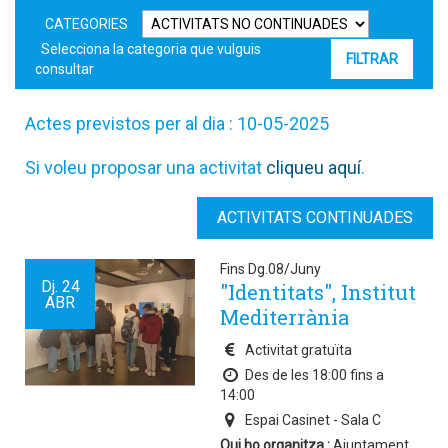
CATEGORIES
Selecciona la categoria que vulguis
consultar
Actes previstos per al dia : 10-05-2025
Si voleu proposar una activitat
cliqueu aquí
.
ACTIVITATS CONTINUADES
Fins Dg.08/Juny
Dj.
24
"Identitats", Institut
ABR
Mediterrània
Activitat gratuïta
Des de les 18:00 fins a
14:00
Espai Casinet - Sala C
Qui ho organitza :
Ajuntament