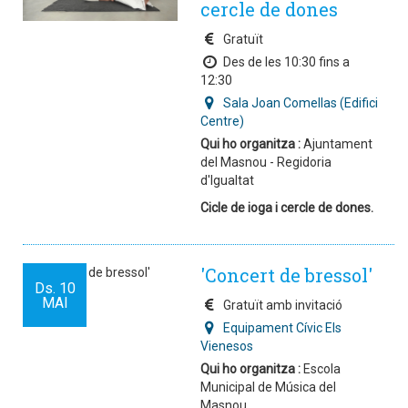
cercle de dones
Gratuït
Des de les 10:30 fins a
12:30
Sala Joan Comellas (Edifici
Centre)
Qui ho organitza :
Ajuntament
del Masnou - Regidoria
d'Igualtat
Cicle de ioga i cercle de dones.
'Concert de bressol'
Ds.
10
MAI
Gratuït amb invitació
Equipament Cívic Els
Vienesos
Qui ho organitza :
Escola
Municipal de Música del
Masnou