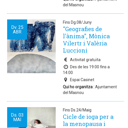
del Masnou
Fins Dg.08/Juny
Dv.
25
"Geografies de
ABR
l'ànima", Mònica
Vilertr i Valèria
Luccioni
Activitat gratuïta
Des de les 19:00 fins a
14:00
Espai Casinet
Qui ho organitza :
Ajuntament
del Masnou
Fins Ds.24/Maig
Ds.
03
Cicle de ioga per a
MAI
la menopausa i