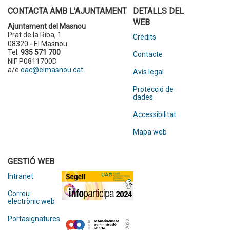
CONTACTA AMB L'AJUNTAMENT
DETALLS DEL
WEB
Ajuntament del Masnou
Prat de la Riba, 1
Crèdits
08320 - El Masnou
Tel.
935 571 700
Contacte
NIF P0811700D
a/e
oac@elmasnou.cat
Avís legal
Protecció de
dades
Accessibilitat
Mapa web
GESTIÓ WEB
Intranet
Correu
electrònic web
Portasignatures