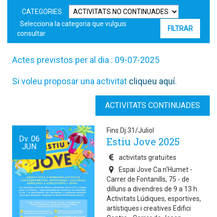
CATEGORIES
Selecciona la categoria que vulguis
consultar
Actes previstos per al dia : 09-07-2025
Si voleu proposar una activitat
cliqueu aquí
.
ACTIVITATS CONTINUADES
Fins Dj.31/Juliol
Dv.
06
Estiu Jove 2025
JUN
activitats gratuïtes
Espai Jove Ca n'Humet -
Carrer de Fontanills, 75 - de
dilluns a divendres de 9 a 13 h
Activitats Lúdiques, esportives,
artístiques i creatives Edifici