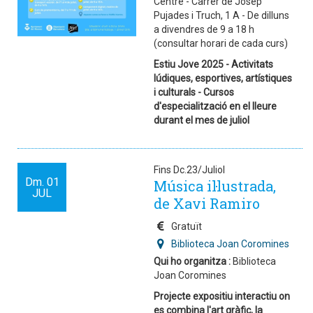
Centre - Carrer de Josep
Pujades i Truch, 1 A - De dilluns
a divendres de 9 a 18 h
(consultar horari de cada curs)
Estiu Jove 2025 - Activitats
lúdiques, esportives, artístiques
i culturals - Cursos
d'especialització en el lleure
durant el mes de juliol
Fins Dc.23/Juliol
Dm.
01
Música il·lustrada,
JUL
de Xavi Ramiro
Gratuït
Biblioteca Joan Coromines
Qui ho organitza :
Biblioteca
Joan Coromines
Projecte expositiu interactiu on
es combina l'art gràfic, la