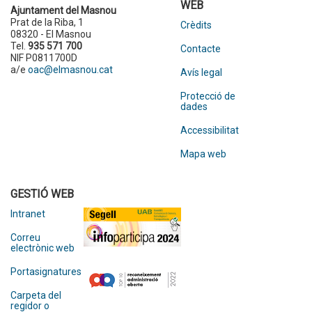
WEB
Ajuntament del Masnou
Prat de la Riba, 1
Crèdits
08320 - El Masnou
Tel.
935 571 700
Contacte
NIF P0811700D
a/e
oac@elmasnou.cat
Avís legal
Protecció de
dades
Accessibilitat
Mapa web
GESTIÓ WEB
Intranet
Correu
electrònic web
Portasignatures
Carpeta del
regidor o