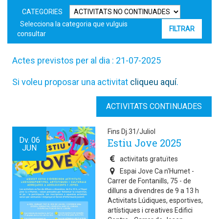
CATEGORIES
Selecciona la categoria que vulguis
consultar
Actes previstos per al dia : 21-07-2025
Si voleu proposar una activitat
cliqueu aquí
.
ACTIVITATS CONTINUADES
Fins Dj.31/Juliol
Dv.
06
Estiu Jove 2025
JUN
activitats gratuïtes
Espai Jove Ca n'Humet -
Carrer de Fontanills, 75 - de
dilluns a divendres de 9 a 13 h
Activitats Lúdiques, esportives,
artístiques i creatives Edifici