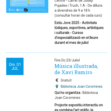
Centre - Carrer de Josep
Pujades i Truch, 1 A - De dilluns
a divendres de 9 a 18 h
(consultar horari de cada curs)
Estiu Jove 2025 - Activitats
lúdiques, esportives, artístiques
i culturals - Cursos
d'especialització en el lleure
durant el mes de juliol
Fins Dc.23/Juliol
Dm.
01
Música il·lustrada,
JUL
de Xavi Ramiro
Gratuït
Biblioteca Joan Coromines
Qui ho organitza :
Biblioteca
Joan Coromines
Projecte expositiu interactiu on
es combina l'art gràfic, la