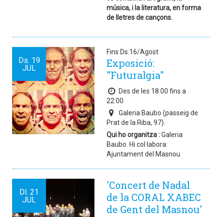
música, i la literatura, en forma
de lletres de cançons.
Fins Ds.16/Agost
Ds.
19
Exposició:
JUL
"Futuralgia"
Des de les 18:00 fins a
22:00
Galeria Baubo (passeig de
Prat de la Riba, 97).
Qui ho organitza :
Galeria
Baubo. Hi col·labora:
Ajuntament del Masnou
'Concert de Nadal
Dl.
21
de la CORAL XABEC
JUL
de Gent del Masnou'